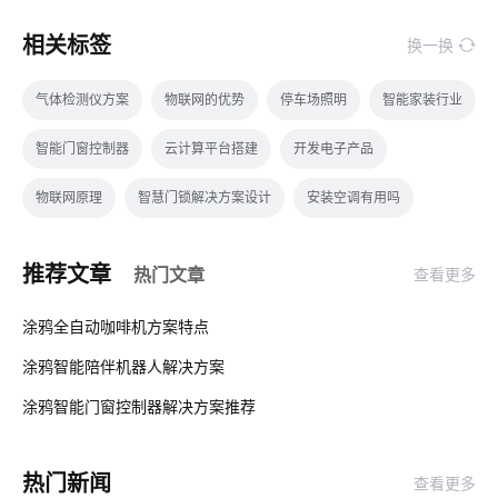
相关标签
换一换
气体检测仪方案
物联网的优势
停车场照明
智能家装行业
智能门窗控制器
云计算平台搭建
开发电子产品
物联网原理
智慧门锁解决方案设计
安装空调有用吗
智慧节能灯
无线投影
数据中心设计发展
无线智能插座
推荐文章
热门文章
查看更多
智能电视机
智能体脂秤方案内容
光纤传感器解决方案
01
涂鸦全自动咖啡机方案特点
智能门锁中的报警芯片
物联网芯片
数模转换器
涂鸦智能陪伴机器人解决方案‌
02
智能垃圾桶几项隐藏功能
无线智能
智能空调床垫
涂鸦智能门窗控制器解决方案推荐
03
智能家居网关系统
酒店客房系统智能化设计
冰箱智能化
热门新闻
查看更多
物联网存储
电热水器
智能窗帘用途