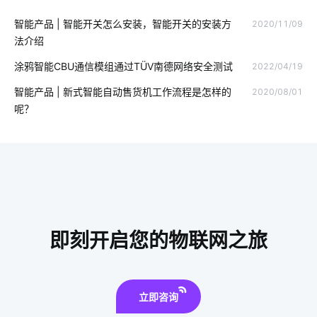
智能产品 | 智能开关怎么安装，智能开关的安装方
2020/11/09
智能餐具消毒方案分析
什么是智能锁技术
法介绍
智慧食堂的优点和缺点
咖啡 智能家居
UPS系统
涂鸦智能CBU通信模组通过TÜV南德网络安全测试
2022/04/19
智能家居照明优势
大家电智能升级
物联网平台概念
智能产品 | 新式智能自动售货机工作流程是怎样的
2020/08/01
呢？
智能应用
物联网项目
工业物联网的应用
食堂智能化管理系统
智慧社区养老方案
我国芯片市场挑战
智能家电好用吗
电化学传感器解决方案
智能教育物联网应用
智能遥控系统
酒精测试仪方案商
物联网自动化
即刻开启您的物联网之旅
智能传感器开发案例分析
立即咨询