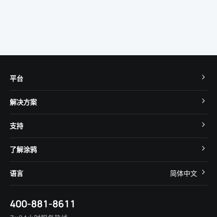
平台
TuyaOS
解决方案
MCU 接入
Cube 智慧私有云
支持
App SDK
智慧酒店
开发者社区
智能小程序
了解涂鸦
智慧租住
帮助中心
IoT Core
关于我们
智慧商照
语言
简体中文
在线咨询
Tuya Cobuilder
涂鸦新闻
智慧全屋&地产
简体中文
技术支持
400-881-8611
合规资质
智慧楼宇
English
行业百科