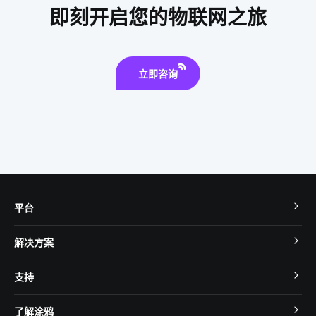
智慧座舱
智慧图书馆解决方案厂家
物联网API
即刻开启您的物联网之旅
立即咨询
平台
TuyaOS
解决方案
MCU 接入
Cube 智慧私有云
支持
App SDK
智慧酒店
开发者社区
智能小程序
了解涂鸦