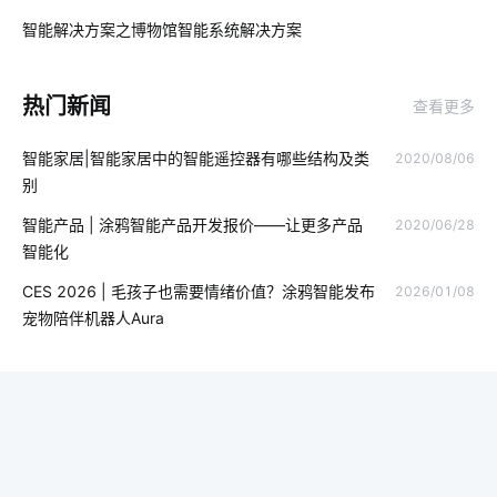
智能门锁的优势
智能取暖
什么是物联网软件系统
智能解决方案之博物馆智能系统解决方案
03
智能体脂秤app
智能工厂解决方案公司
计算机原理与应用
热门新闻
查看更多
暖通控制
智能节能解决方案公司
智能传感器方案设计
智能家居|智能家居中的智能遥控器有哪些结构及类
2020/08/06
智慧水务领域应用
物联网行业
智能电子产品
别
智慧食堂系统开发公司
医疗物联网改革介绍
智慧行业
智能产品 | 涂鸦智能产品开发报价——让更多产品
2020/06/28
智能化
什么是IoT
智能家居家庭网络系统
智慧生产系统案例分享
CES 2026 | 毛孩子也需要情绪价值？涂鸦智能发布
2026/01/08
智能睡眠
物联网社区
儿童智能手表安全
宠物陪伴机器人Aura
智能家居传统家居相比谁更胜一筹
智慧用电方案设计
智能慢煮机方案
智能车辆管理
如何选择可穿戴设备芯片
智慧社区的重要性
储能电池
传感器集成模块
智慧电力