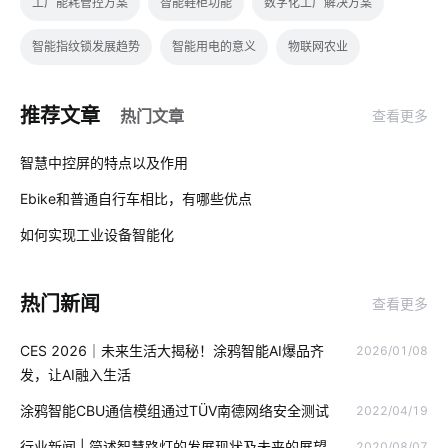
工厂能耗管控方案
智能鞋柜功能
数字化工厂解决方案
智能指纹锁发展趋势
智能用电的意义
物联网农业
物联网产品
智能家居在厨房中的表现如何吸引消费者
推荐文章
热门文章
查看更多
智能硬件开发
智慧工厂物料管理
智慧生产系统应用领域
01
智慧中控屏的特点以及作用
智能家居水循环系统
全屋电器智能化
智能家电好用吗
Ebike和普通自行车相比，有哪些优点
02
球灯泡智能化
物联网的预测性维护应如何去做
如何实现工业设备智能化
03
精益生产管理系统
智能穿戴
智慧养老
物联网模式
热门新闻
查看更多
智能门锁重要性
智慧家居新风系统
物联网的发展趋势
CES 2026｜未来生活大揭秘！涂鸦智能AI爆品齐
2026/01/08
智慧水务领域
物联网无人机
物联网智能芯片
物联网技术
发，让AI融入生活
选择智能空气净化器需要了解的事情
工业制造
涂鸦智能CBU通信模组通过TÜV南德网络安全测试
2022/04/19
呼吸机设计方案
智能鞋柜解决方案
智能科技
智能盆栽
行业新闻 | 简述智慧路灯的发展现状及未来的展望
2020/08/07