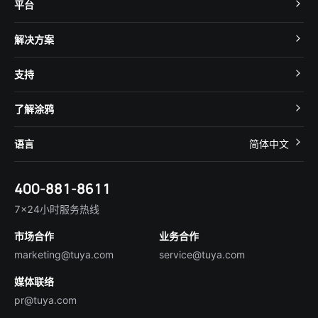
平台
TuyaOS
解决方案
MCU 接入
Cube 智慧私有云
支持
App SDK
智慧酒店
开发者社区
智能小程序
了解涂鸦
智慧租住
帮助中心
IoT Core
关于我们
智慧商照
语言
简体中文
在线咨询
Tuya Cobuilder
涂鸦新闻
智慧全屋&地产
简体中文
技术支持
400-881-8611
合规资质
智慧楼宇
English
行业百科
7×24小时服务热线
投资者关系
市场合作
业务合作
服务商合作
marketing@tuya.com
service@tuya.com
媒体联络
pr@tuya.com