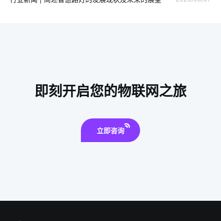
智能家居开关
工厂节能方案设计
工业物联网
智能电子产品发展趋势
普通网关
智慧食堂方案
智能家居有哪些应用
如何选择智能家居
物联网通信协议
物联网数据中心
节能灯具
生产降耗系统的公司
即刻开启您的物联网之旅
智能体脂秤方案
立即咨询