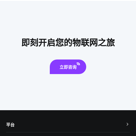
电子产品开发方案
加湿器作用
智能家居功能
分布式光伏
磁性开关
气体检测仪能监测多少有害物质
智能血糖仪方案设计
智能奶瓶真的实用吗
即刻开启您的物联网之旅
共享教育空间方案设计
智能网关
我国芯片市场挑战
智能锁指纹识别隐患
智能牙刷
立即咨询
平台