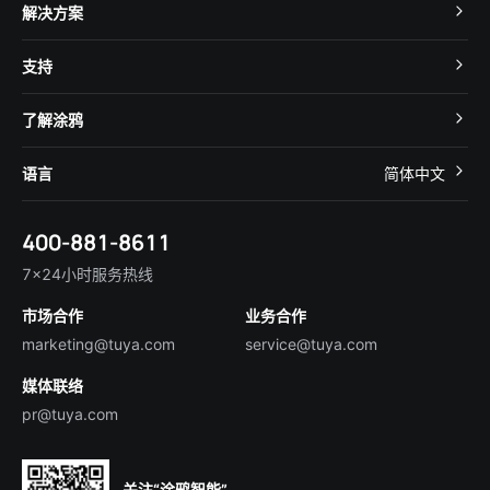
TuyaOS
解决方案
MCU 接入
Cube 智慧私有云
支持
App SDK
智慧酒店
开发者社区
智能小程序
了解涂鸦
智慧租住
帮助中心
IoT Core
关于我们
智慧商照
语言
简体中文
在线咨询
Tuya Cobuilder
涂鸦新闻
智慧全屋&地产
简体中文
技术支持
400-881-8611
合规资质
智慧楼宇
English
行业百科
7×24小时服务热线
投资者关系
市场合作
业务合作
服务商合作
marketing@tuya.com
service@tuya.com
媒体联络
pr@tuya.com
关注“涂鸦智能”