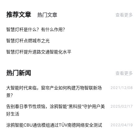
物联网企业解决方案
办公室电子设备
IOT物联网平台
推荐文章
热门文章
查看更多
IoT平台如何选择
智能扫地机定位技术
智慧校园集成商
01
智慧灯杆是什么？有什么作用？
农业传感器开发方案
物联网平台概念
智慧生产系统开发方案
智慧灯杆点燃城市之光
02
物联网潜力如何挖掘
指纹智能门锁安装步骤
物联网芯片技术
智慧灯杆提升道路交通智能化水平
03
智能门锁中的报警芯片
智能家居水循环系统
热门新闻
查看更多
电动平衡车的构造
全屋智能家居系统
智能家居十大品牌
大智能时代来临，窗帘产业如何构建万物智联新场
2021/12/08
智慧农业中物联网
物联网数据集成
物联网统计
景？
气体检测仪方案
物联网人才
家庭物联网自动化系统
告别春日季节性烦恼，涂鸦智能“黑科技”守护用户美
2025/02/17
好生活
智能扫地机器人功能
ioT
智能手推车
工业降耗节能方案
涂鸦智能CBU通信模组通过TÜV南德网络安全测试
2022/04/19
智能家居插座
智能锁发展地步
物联网技术有哪些重大应用