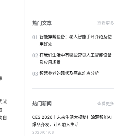
智慧图书馆解决方案厂家
智能教室互动黑板
智能传感器的分类
热门文章
查看更多
生产降耗方案设计
智能门窗的优点
01
智能穿戴设备：老人智能手环介绍及使
用好处
物联网专用卡
02
在我们生活中有哪些常见人工智能设备
及应用场景
不会养植物却想拥有盆栽该怎么办
03
智慧养老的现状及痛点难点分析
导
智慧客房发展现状
智能消毒锅有哪些好处
APP开发
式就
热门新闻
查看更多
医疗传感器解决方案
微型逆变器
为
助盲
CES 2026｜未来生活大揭秘！涂鸦智能AI
智能扫地机器人工作原理是什么
爆品齐发，让AI融入生活
2026/01/08