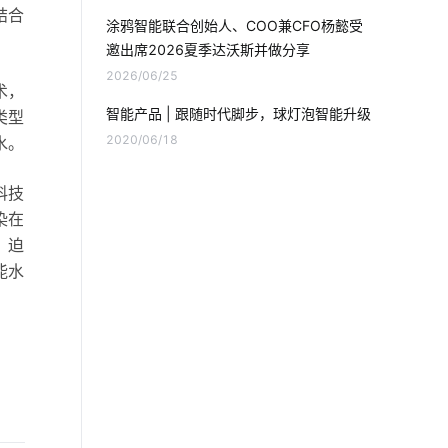
电饭煲智能化方案
全球物联网发展
结合
涂鸦智能联合创始人、COO兼CFO杨懿受
邀出席2026夏季达沃斯并做分享
智能双控开关
家庭指纹防盗门锁
2026/06/25
术，
气体检测仪方案
智能垃圾桶如何应用
智能产品 | 跟随时代脚步，球灯泡智能升级
类型
2020/06/18
水。
自动洗手液喷液机
生产管理智能化看板
科技
物联网平台
智能家居指纹锁
染在
，迫
智能消毒柜解决方案
智能家居功能
能水
智能锁发展地步
智能鞋柜灭菌器对智能家居的影响
智能化生活
AI助手
物联网维护
智慧城市
慧食堂有哪些功能