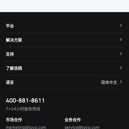
平台
TuyaOS
解决方案
MCU 接入
Cube 智慧私有云
支持
App SDK
智慧酒店
开发者社区
智能小程序
了解涂鸦
智慧租住
帮助中心
IoT Core
关于我们
智慧商照
语言
简体中文
在线咨询
Tuya Cobuilder
涂鸦新闻
智慧全屋&地产
简体中文
技术支持
400-881-8611
合规资质
智慧楼宇
English
行业百科
7×24小时服务热线
投资者关系
市场合作
业务合作
服务商合作
marketing@tuya.com
service@tuya.com