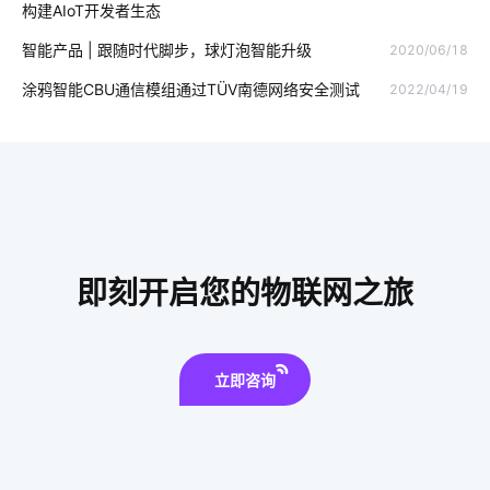
构建AIoT开发者生态
智能家居在厨房中的表现如何吸引消费者
空调究竟怕什么
智能产品 | 跟随时代脚步，球灯泡智能升级
2020/06/18
物联网需求分析
酒店智慧客房方案
智能家居控制器
涂鸦智能CBU通信模组通过TÜV南德网络安全测试
2022/04/19
智能家居加盟项目
11
智能门窗控制器
智能家居安装
集成传感器
智能家居品牌排行
智能家庭防盗指纹门锁
智能运营
智能穿戴设备
智能枕头的方案设计
智慧食堂系统
IoT如何变革服务新时代
即刻开启您的物联网之旅
IoT蓝牙解决方案如何选择
云计算平台操作
智能家居十大品牌
生产智能化系统
家庭指纹防盗门锁
立即咨询