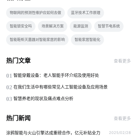
物联网的预测性维护应如何去做
蓝牙技术工作原理
智能锁安全吗
场景解决方案
能源监测
智慧节电系统
智能鞋柜灭菌器对智能家居的影响
智能家居智能化
电饭煲智能化方案
智慧楼宇开发方案
电磁炉具有哪些优势
热门文章
查看更多
智能消毒柜解决方案
智能家居行业
智慧用电的作用和意义
01
智能穿戴设备：老人智能手环介绍及使用好处
智能家居系统实用功能
智能取暖
智能水杯作用
02
在我们生活中有哪些常见人工智能设备及应用场景
智能家居中必备智能传感器
智能灯控
智能鞋柜解有哪些作用
03
智慧养老的现状及痛点难点分析
如何让灯饰从照明转变成为物联网
智能家居发展原因
热门新闻
查看更多
传感器智能化
智慧校园方案公司
家中可以安装哪些安全设备
涂鸦智能与火山引擎达成重磅合作，亿元补贴全力
2025/02/28
智能化系统集成商
智慧食堂管理系统方案
智能遥控系统