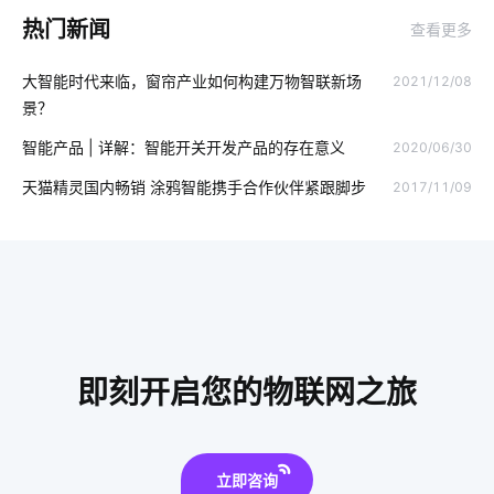
热门新闻
查看更多
电磁炉有哪些运作原理
智能井盖方案
智慧图书馆设备厂家
大智能时代来临，窗帘产业如何构建万物智联新场
2021/12/08
智能家居在卧室中的表现如何吸引消费者
智慧客房前景分析
景？
AI玩具
智能家居有哪些优势
物联网的优势
智能产品 | 详解：智能开关开发产品的存在意义
2020/06/30
智能传感器应用开发
erp软件开发作用
小家电智能升级
天猫精灵国内畅销 涂鸦智能携手合作伙伴紧跟脚步
2017/11/09
人脸识别测温
农业传感器应用场景
物联网数据中心
智慧水务领域应用
家庭防盗智能门锁
物联网是什么
共享教室解决方案设计
能源管理
智慧客房硬件开发
云计算平台搭建
语音控制
工业物联网
智能家电产品
即刻开启您的物联网之旅
智能家居十大知名品牌
物联网的发展趋势
智能睡眠监测带如何检测睡眠
立即咨询