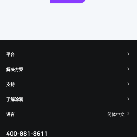
平台
TuyaOS
解决方案
MCU 接入
Cube 智慧私有云
支持
App SDK
智慧酒店
开发者社区
智能小程序
了解涂鸦
智慧租住
帮助中心
IoT Core
关于我们
智慧商照
语言
简体中文
在线咨询
Tuya Cobuilder
涂鸦新闻
智慧全屋&地产
简体中文
技术支持
400-881-8611
合规资质
智慧楼宇