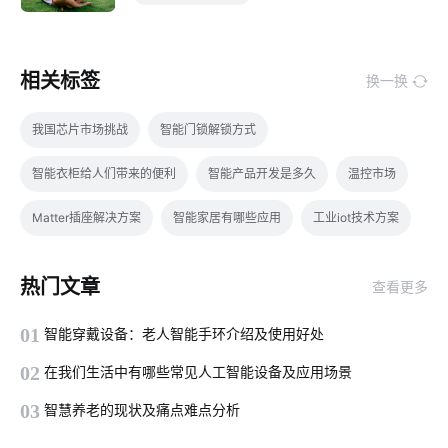
相关标签
换一换
我国芯片市场挑战
智能门锁解锁方式
智能衣柜给人们带来的便利
智能产品开发是多久
温控市场
Matter插座解决方案
智能家居有哪些应用
工业iot技术方案
智能家居发展原因
量子传感器应用领域
智能环境监测系统
热门文章
查看更多
物联网项目关键点所在
制造业物联网
安装门磁有哪些优势
01
智能穿戴设备：老人智能手环介绍及使用好处
智能消毒柜解决方案
智能鞋柜与传统鞋柜
只能插座
02
在我们生活中有哪些常见人工智能设备及应用场景
智能家居指纹锁
无线Wi-Fi技术
智慧校园
03
智慧养老的现状及痛点难点分析
物联网与智能设备
工厂智能化开发方案
IoT解决方案