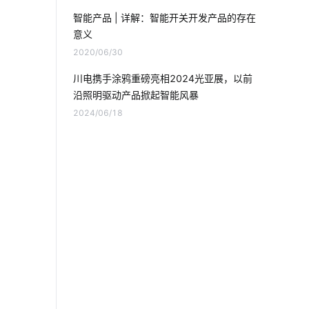
国内红外传感器厂家
智能家居插座
智能产品 | 详解：智能开关开发产品的存在
意义
车站人脸识别技术
智能网关系统
2020/06/30
空气净化器智能化
智慧园区系统方案
川电携手涂鸦重磅亮相2024光亚展，以前
沿照明驱动产品掀起智能风暴
智能工业降耗方案
WI-FI6
2024/06/18
智能门禁系统
智能浴室
智能门锁和传统门锁
电动平衡车的构造
智能睡眠监测带如何检测睡眠
智慧节能灯
智能鞋柜发展
物联网预测
智能硬件开发
互联网时代
erp软件开发作用