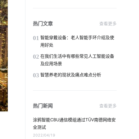
除湿机智能化方案
智能血氧仪开发商
智能空调床垫
物联网机器
热门文章
查看更多
智能楼宇管理系统
智能卧室方案
01
智能穿戴设备：老人智能手环介绍及使
用好处
天然气报警器设计方案
02
在我们生活中有哪些常见人工智能设备
及应用场景
智能家居温控系统
集成传感器
03
智慧养老的现状及痛点难点分析
物联网的好处
空气检测仪解决方案
智能体脂称方案
智能遥控器方案
热门新闻
查看更多
智慧节电应用案例
个护健康产品
涂鸦智能CBU通信模组通过TÜV南德网络安
软件开发
物联网服务
全测试
2022/04/19